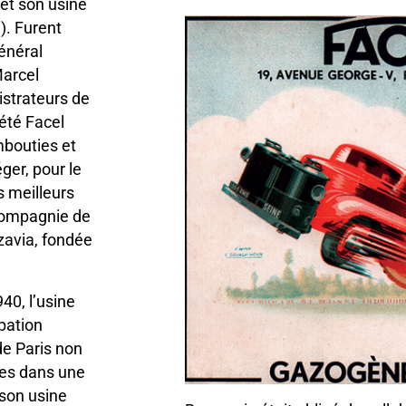
 et son usine
). Furent
énéral
Marcel
istrateurs de
iété Facel
mbouties et
ger, pour le
s meilleurs
 compagnie de
nzavia, fondée
40, l’usine
pation
de Paris non
mbes dans une
 son usine