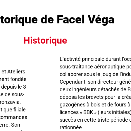
storique de Facel Véga
Historique
L’activité principale durant l’
sous-traitance aéronautique po
 et Ateliers
collaborer sous le joug de l’in
ement fondée
Cependant, son directeur géné
 depuis le 3
deux ingénieurs détachés de Br
e de sous-
déposa les brevets pour la créa
Bronzavia,
gazogènes à bois et de fours à t
 que filiale
licences « BBK » (leurs initiales
x commandes
succès en cette triste période o
erre. Son
rationnée.