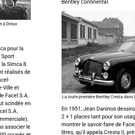
Bentley
Continental
.
n à Dreux
ca pour la
a Sport
 la Simca 8.
t réalisés de
cel-
Ville et
de Facel S.A.
La toute première Bentley Cresta dans l
ut scindée en
En 1951, Jean Daninos dessina
cel S.A.
2 + 1 places tant pour son usa
commerciale).
montrer le savoir-faire de Face
us associer le
litres, qu’il appela Cresta II, pr
500 coupés et