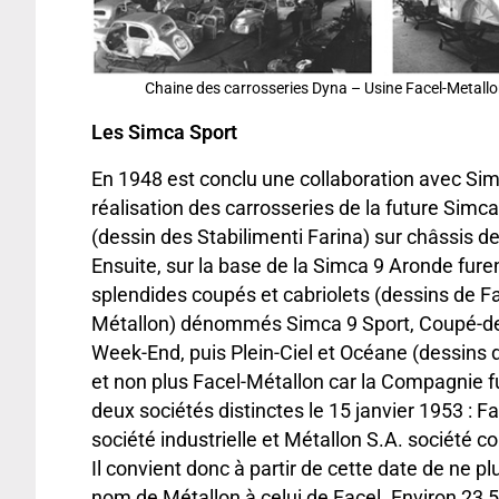
Chaine des carrosseries Dyna – Usine Facel-Metallo
Les Simca Sport
En 1948 est conclu une collaboration avec Sim
réalisation des carrosseries de la future Simc
(dessin des Stabilimenti Farina) sur châssis de
Ensuite, sur la base de la Simca 9 Aronde furen
splendides coupés et cabriolets (dessins de Fa
Métallon) dénommés Simca 9 Sport, Coupé-de-
Week-End, puis Plein-Ciel et Océane (dessins 
et non plus Facel-Métallon car la Compagnie f
deux sociétés distinctes le 15 janvier 1953 : Fa
société industrielle et Métallon S.A. société 
Il convient donc à partir de cette date de ne pl
nom de Métallon à celui de Facel. Environ 23 