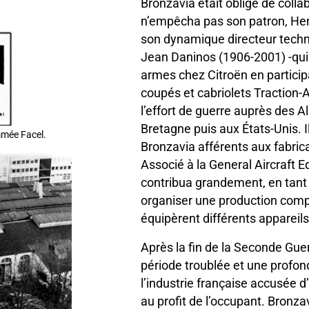
Bronzavia était obligé de colla
n’empêcha pas son patron, Henr
son dynamique directeur techn
Jean Daninos (1906-2001) -qui 
armes chez Citroën en particip
coupés et cabriolets Traction-A
l’effort de guerre auprès des Al
Bretagne puis aux États-Unis. I
mmée Facel.
Bronzavia afférents aux fabric
Associé à la General Aircraft 
contribua grandement, en tant 
organiser une production comp
équipèrent différents appareil
Après la fin de la Seconde Guer
période troublée et une profon
l’industrie française accusée d’
au profit de l’occupant. Bronza