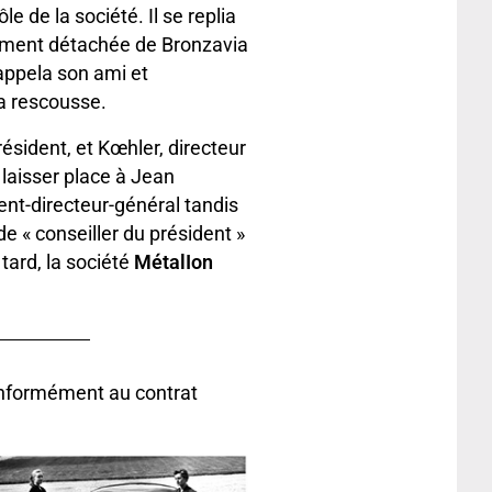
le de la société. Il se replia
nément détachée de Bronzavia
appela son ami et
a rescousse.
résident, et Kœhler, directeur
laisser place à Jean
nt-directeur-général tandis
 de « conseiller du président »
 tard, la société
MétalIon
conformément au contrat