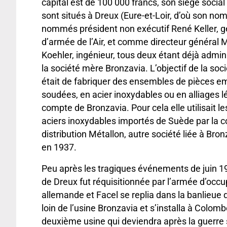
capital est de 100 000 francs, son siège social
sont situés à Dreux (Eure-et-Loir, d’où son nom
nommés président non exécutif René Keller, g
d’armée de l’Air, et comme directeur général 
Koehler, ingénieur, tous deux étant déjà admin
la société mère Bronzavia. L’objectif de la soc
était de fabriquer des ensembles de pièces e
soudées, en acier inoxydables ou en alliages lé
compte de Bronzavia. Pour cela elle utilisait le
aciers inoxydables importés de Suède par la
distribution Métallon, autre société liée à Bro
en 1937.
Peu après les tragiques événements de juin 19
de Dreux fut réquisitionnée par l’armée d’occu
allemande et Facel se replia dans la banlieue 
loin de l’usine Bronzavia et s’installa à Colo
deuxième usine qui deviendra après la guerre