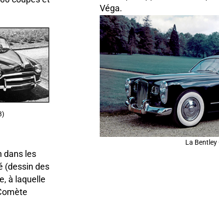
Véga.
3)
La Bentley 
 dans les
é (dessin des
e, à laquelle
 Comète