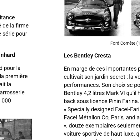
aitance
 de la firme
e série pour
Ford Comète (
anhard
Les Bentley Cresta
d pour la
En marge de ces importantes p
 la première
cultivait son jardin secret : la
it la
performances. Son choix se por
arrosserie
Bentley 4,2 litres Mark VI qu’il 
5 000
back sous licence Pinin Farin
« Specially designed Facel-Fa
Facel Métallon Co, Paris, and
», douze exemplaires seulement
voiture sportive de haut luxe, q