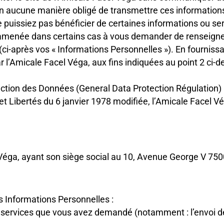
n aucune manière obligé de transmettre ces informations
e puissiez pas bénéficier de certaines informations ou 
tre amenée dans certains cas à vous demander de renseig
(ci-après vos « Informations Personnelles »). En fourniss
 l’Amicale Facel Véga, aux fins indiquées au point 2 ci-d
tion des Données (General Data Protection Régulation) 
e et Libertés du 6 janvier 1978 modifiée, l’Amicale Facel 
 Véga, ayant son siège social au 10, Avenue George V 75
s Informations Personnelles :
es services que vous avez demandé (notamment : l’envoi de