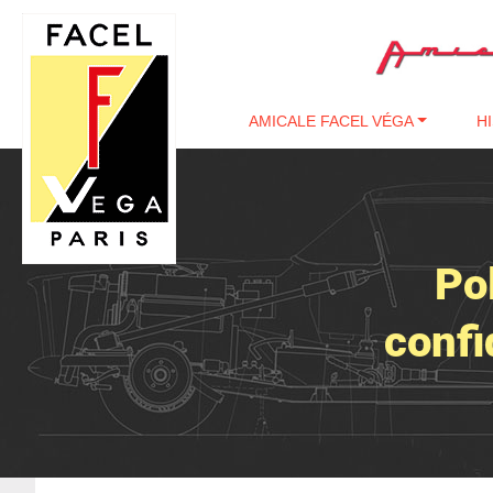
Passer au contenu
AMICALE FACEL VÉGA
H
Po
confi