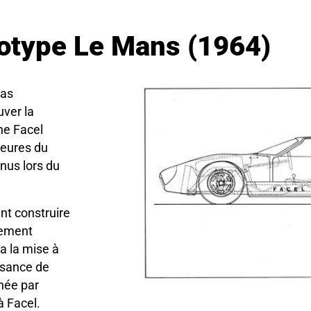
otype Le Mans (1964)
pas
uver la
une Facel
heures du
nus lors du
nt construire
lement
a la mise à
ssance de
inée par
 à Facel.