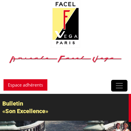
Passer au contenu
Espace adhérents
Bulletin
«Son Excellence»