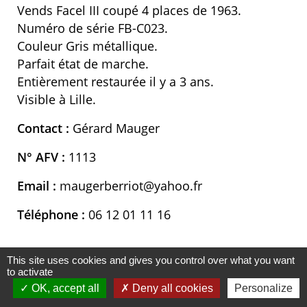
Vends Facel III coupé 4 places de 1963.
Numéro de série FB-C023.
Couleur Gris métallique.
Parfait état de marche.
Entièrement restaurée il y a 3 ans.
Visible à Lille.
Contact :
Gérard Mauger
N° AFV :
1113
Email :
maugerberriot@yahoo.fr
Téléphone :
06 12 01 11 16
This site uses cookies and gives you control over what you want
to activate
Ventes pièces
OK, accept all
Deny all cookies
Personalize