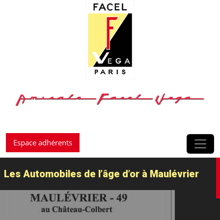
Passer au contenu
Espace adhérents
Les Automobiles de l’âge d’or à Maulévrier