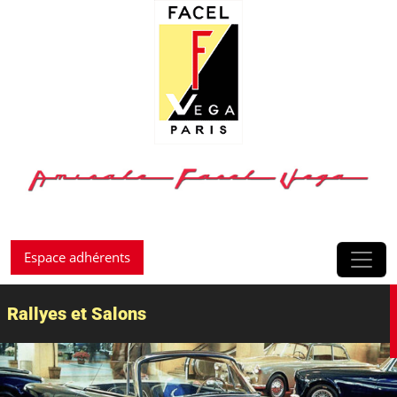
Passer au contenu
Espace adhérents
Rallyes et Salons