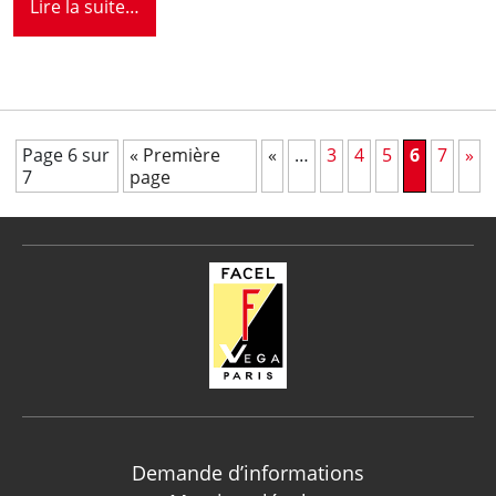
Lire la suite…
Page 6 sur
« Première
«
…
3
4
5
6
7
»
7
page
Demande d’informations